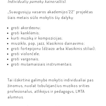
Individualių pamokų kainoraštis
).
„Suaugusiųjų vasaros akademijos’22“ projektas
šiais metais siūlo mokytis šių dalykų:
groti akordeonu;
groti kanklėmis;
kurti muziką ir kompozicijas;
miuziklo, pop, jazz, klasikinio dainavimo;
groti fortepijonu (džiazo arba klasikinis stiliai);
groti violončele;
groti vargonais;
groti mušamaisiais instrumentais.
Tai išskirtinė galimybė mokytis individualiai pas
žinomus, nuolat tobulėjančius muzikos srities
profesionalus, atlikėjus ir pedagogus, LMTA
alumnus.