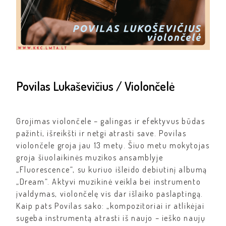
Povilas Lukaševičius / Violončelė
Grojimas violončele – galingas ir efektyvus būdas
pažinti, išreikšti ir netgi atrasti save. Povilas
violončele groja jau 13 metų. Šiuo metu mokytojas
groja šiuolaikinės muzikos ansamblyje
„Fluorescence“, su kuriuo išleido debiutinį albumą
„Dream“. Aktyvi muzikinė veikla bei instrumento
įvaldymas, violončelę vis dar išlaiko paslaptingą.
Kaip pats Povilas sako: „kompozitoriai ir atlikėjai
sugeba instrumentą atrasti iš naujo – ieško naujų