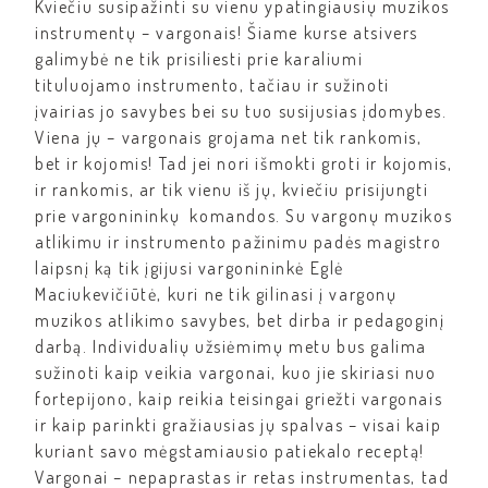
Kviečiu susipažinti su vienu ypatingiausių muzikos
instrumentų – vargonais
!
Šiame kurse atsivers
galimybė ne tik prisiliesti prie karaliumi
tituluojamo instrumento, tačiau ir sužinoti
įvairias jo savybes bei su tuo susijusias įdomybes.
Viena jų – vargonais grojama net tik rankomis,
bet ir kojomis! Tad jei nori išmokti groti ir kojomis,
ir rankomis, ar tik vienu iš jų, kviečiu prisijungti
prie vargonininkų komandos. Su vargonų muzikos
atlikimu ir instrumento pažinimu padės magistro
laipsnį ką tik įgijusi vargonininkė Eglė
Maciukevičiūtė, kuri ne tik gilinasi į vargonų
muzikos atlikimo savybes, bet dirba ir pedagoginį
darbą. Individualių užsiėmimų metu bus galima
sužinoti kaip veikia vargonai, kuo jie skiriasi nuo
fortepijono, kaip reikia teisingai griežti vargonais
ir kaip parinkti gražiausias jų spalvas – visai kaip
kuriant savo mėgstamiausio patiekalo receptą!
Vargonai – nepaprastas ir retas instrumentas, tad