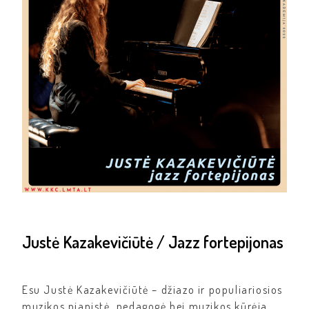
Justė Kazakevičiūtė / Jazz fortepijonas
Esu Justė Kazakevičiūtė – džiazo ir populiariosios
muzikos pianistė, pedagogė bei muzikos kūrėja.