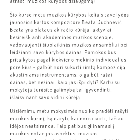
atrasti muzikos kūrybos džiaugsmą!
Šio kurso metu muzikos kūrybos keliais tave lydės
jaunosios kartos kompozitorė Beata Juchnevič.
Beata yra plataus akiračio kūrėja, aktyviai
besireiškianti akademinės muzikos scenoje,
vadovaujanti šiuolaikinės muzikos ansambliui bei
leidžianti savo kūrybos dainas. Pamokos bus
pritaikytos pagal kiekvieno mokinio individualius
poreikius – galbūt nori sukurti rimtą kompoziciją
akustiniams instrumentams, o galbūt rašai
dainas, bet nežinai, kaip jas išpildyti? Kartu su
mokytoja turėsite galimybę tai įgyvendinti,
išlaisvinant savo vidinį kūrėją.
Užsiėmimų metu mokysimės nuo ko pradėti rašyti
muzikos kūrinį, ką daryti, kai norisi kurti, tačiau
idėjos neatsiranda. Taip pat bus gilinamasi į
muzikos notacijos aspektus, muzikos