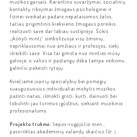
muzikos garsais. Karantino suvaržymai, socialinių
kontaktų ribojimai žmogaus psichologinei ir
fizinei sveikatai padarė nepataisomos žalos,
tačiau prigimtinis kiekvieno žmogaus poreikis
realizuoti save dar labiau sustiprėjo. Šūkis
„įkūnyti mintį“ simbolizuoja visų žmonių,
nepriklausomai nuo amžiaus ir profesijos, siekį
išreikšti save. Visa tai gimsta nuo minties mūsų
galvoje, o valios ir pastangų dėka tampa veiksmu,
galinčiu pakeisti rytojų.
Kviečiame įvairių specialybių bei pomėgių
suaugusiuosius individualiai mokytis muzikos:
pažinti natas, išmokti groti, kurti, dainuoti bei
tobulinti jau turimus įgūdžius, siekiant muzikinio
profesionalumo.
Projekto trukmė:
liepos-rugpjūčio mėn.,
pasirinktas akademinių valandų skaičius (žr. į.