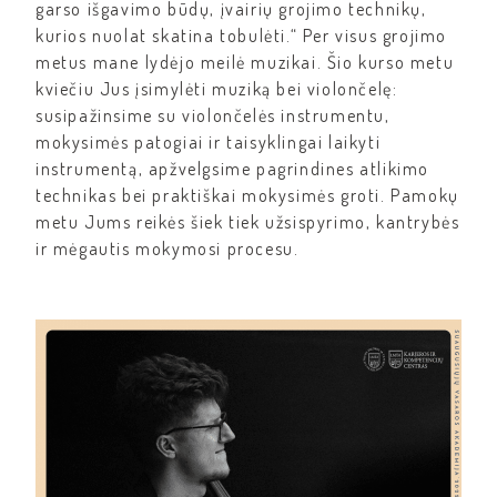
garso išgavimo būdų, įvairių grojimo technikų,
kurios nuolat skatina tobulėti.“ Per visus grojimo
metus mane lydėjo meilė muzikai. Šio kurso metu
kviečiu Jus įsimylėti muziką bei violončelę:
susipažinsime su violončelės instrumentu,
mokysimės patogiai ir taisyklingai laikyti
instrumentą, apžvelgsime pagrindines atlikimo
technikas bei praktiškai mokysimės groti. Pamokų
metu Jums reikės šiek tiek užsispyrimo, kantrybės
ir mėgautis mokymosi procesu.