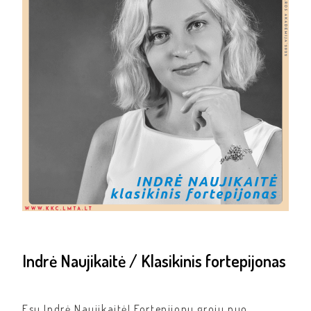
Indrė Naujikaitė / Klasikinis fortepijonas
Esu Indrė Naujikaitė! Fortepijonu groju nuo