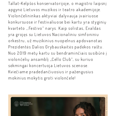
Tallat-Kelpšos konservatorijoje, o magistro laipsnį
apgynė Lietuvos muzikos ir teatro akademijoje.
Violončelininkas aktyviai dalyvauja įvairiuose
konkursuose ir festivaliuose bei kartu yra styginių
kvarteto ,,Festivo“ narys. Kaip solistas, Evaldas
yra grojęs su Lietuvos Nacionaliniu simfoniniu
orkestru, už muzikinius nuopelnus apdovanotas
Prezidentės Dalios Grybauskaitės padėkos raštu.
Nuo 2019 metų kartu su bendraminčiais susibūrė į
violončelių ansamblį „Cello Club“, su kuriuo
sėkmingai koncertuoja Lietuvos scenose.
Kviečiame pradedančiuosius ir pažengusius
mokinius mokytis groti violončele!