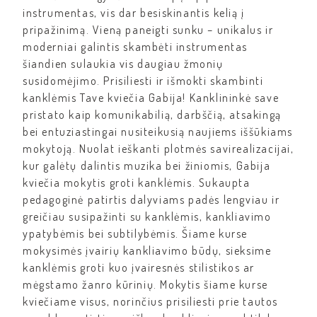
instrumentas, vis dar besiskinantis kelią į
pripažinimą. Vieną paneigti sunku – unikalus ir
moderniai galintis skambėti instrumentas
šiandien sulaukia vis daugiau žmonių
susidomėjimo. Prisiliesti ir išmokti skambinti
kanklėmis Tave kviečia Gabija! Kanklininkė save
pristato kaip komunikabilią, darbščią, atsakingą
bei entuziastingai nusiteikusią naujiems iššūkiams
mokytoją. Nuolat ieškanti plotmės savirealizacijai,
kur galėtų dalintis muzika bei žiniomis, Gabija
kviečia mokytis groti kanklėmis. Sukaupta
pedagoginė patirtis dalyviams padės lengviau ir
greičiau susipažinti su kanklėmis, kankliavimo
ypatybėmis bei subtilybėmis. Šiame kurse
mokysimės įvairių kankliavimo būdų, sieksime
kanklėmis groti kuo įvairesnės stilistikos ar
mėgstamo žanro kūrinių. Mokytis šiame kurse
kviečiame visus, norinčius prisiliesti prie tautos