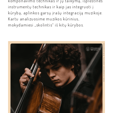
komponavimo technikas ir jų taikymą, išplėstines
instrumentų technikas ir kaip jas integruoti į
kūrybą, aplinkos garsų įrašų integraciją muzikoje.
Kartu analizuosime muzikos kūrinius,
mokydamiesi „skolintis“ iš kitų kūrybos.