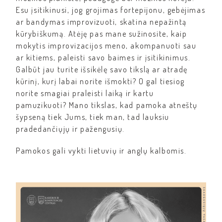
Esu įsitikinusi, jog grojimas fortepijonu, gebėjimas
ar bandymas improvizuoti, skatina nepažintą
kūrybiškumą. Atėję pas mane sužinosite, kaip
mokytis improvizacijos meno, akompanuoti sau
ar kitiems, paleisti savo baimes ir įsitikinimus.
Galbūt jau turite išsikėlę savo tikslą ar atradę
kūrinį, kurį labai norite išmokti? O gal tiesiog
norite smagiai praleisti laiką ir kartu
pamuzikuoti? Mano tikslas, kad pamoka atneštų
šypseną tiek Jums, tiek man, tad lauksiu
pradedančiųjų ir pažengusių.
Pamokos gali vykti lietuvių ir anglų kalbomis.