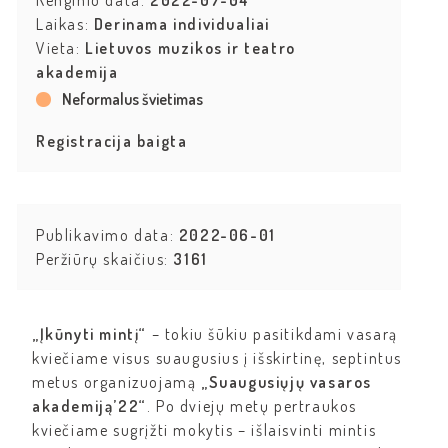
Renginio data:
2022-07-04
Laikas:
Derinama individualiai
Vieta:
Lietuvos muzikos ir teatro
akademija
Neformalus švietimas
Registracija baigta
Publikavimo data:
2022-06-01
Peržiūrų skaičius:
3161
„Įkūnyti mintį“
– tokiu šūkiu pasitikdami vasarą
kviečiame visus suaugusius į išskirtinę, septintus
metus organizuojamą
„Suaugusiųjų vasaros
akademiją’22“
. Po dviejų metų pertraukos
kviečiame sugrįžti mokytis – išlaisvinti mintis