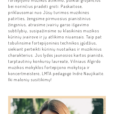
fortepijono muzikos atlikimu, puikiai grojančius
bei norinčius pradėti groti. Paskaitose,
priklausomai nuo Jūsų turimos muzikinės
patirties, žengsime pirmuosius pianistinius
žingsnius, atrasime įvairių garso išgavimo
subtilybių, susipažinsime su klasikinės muzikos
kūrinių įvairove ir jų atlikimo niuansais. Taip pat
tobulinsime fortepijoninės technikos įgūdžius,
siekiant perteikti kūrinių nuotaikas ir muzikinius
charakterius. Jus lydės jaunosios kartos pianistė,
tarptautinių konkursų laureatė, Vilniaus Algirdo
muzikos mokyklos fortepijono mokytoja ir
koncertmeisterė, LMTA pedagogė Indrė Naujikaitė.
Iki malonių susitikimų!