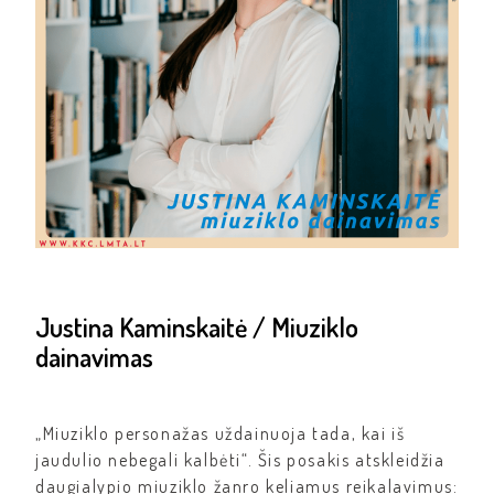
Justina Kaminskaitė / Miuziklo
dainavimas
„Miuziklo personažas uždainuoja tada, kai iš
jaudulio nebegali kalbėti“. Šis posakis atskleidžia
daugialypio miuziklo žanro keliamus reikalavimus: