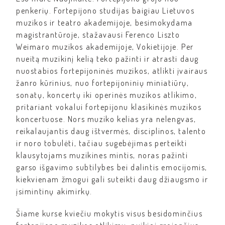
penkerių. Fortepijono studijas baigiau Lietuvos
muzikos ir teatro akademijoje, besimokydama
magistrantūroje, stažavausi Ferenco Liszto
Weimaro muzikos akademijoje, Vokietijoje. Per
nueitą muzikinį kelią teko pažinti ir atrasti daug
nuostabios fortepijoninės muzikos, atlikti įvairaus
žanro kūrinius, nuo fortepijoninių miniatiūrų,
sonatų, koncertų iki operinės muzikos atlikimo,
pritariant vokalui fortepijonu klasikinės muzikos
koncertuose. Nors muziko kelias yra nelengvas,
reikalaujantis daug ištvermės, disciplinos, talento
ir noro tobulėti, tačiau sugebėjimas perteikti
klausytojams muzikines mintis, noras pažinti
garso išgavimo subtilybes bei dalintis emocijomis,
kiekvienam žmogui gali suteikti daug džiaugsmo ir
įsimintinų akimirkų.
Šiame kurse kviečiu mokytis visus besidominčius