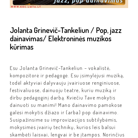
Jolanta Grinevič-Tankeliun / Pop, jazz
dainavimas/ Elektroninės muzikos
kūrimas
Esu Jolanta Grinevič-Tankeliun – vokalistė,
kompozitorė ir pedagogė. Esu įsimylėjusi muziką,
todėl aktyviai dalyvauju įvairiuose renginiuose,
festivaliuose, dainuoju teatre, kuriu muziką ir
dirbu pedagoginį darbą. Kviečiu Tave mokytis
dainuoti su manimi! Mano dainavimo pamokose
galėsi mokytis džiazo ir (arba) pop dainavimo.
Susipažinsime su improvizacijos subtilybėmis,
mokysimės įvairių technikų, kurios leis balsui
skambėti laisvai, lengvai ir be įtampos. Norinčius