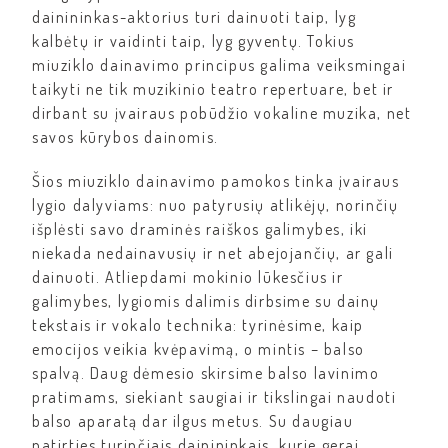
dainininkas-aktorius turi dainuoti taip, lyg
kalbėtų ir vaidinti taip, lyg gyventų. Tokius
miuziklo dainavimo principus galima veiksmingai
taikyti ne tik muzikinio teatro repertuare, bet ir
dirbant su įvairaus pobūdžio vokaline muzika, net
savos kūrybos dainomis.
Šios miuziklo dainavimo pamokos tinka įvairaus
lygio dalyviams: nuo patyrusių atlikėjų, norinčių
išplėsti savo draminės raiškos galimybes, iki
niekada nedainavusių ir net abejojančių, ar gali
dainuoti. Atliepdami mokinio lūkesčius ir
galimybes, lygiomis dalimis dirbsime su dainų
tekstais ir vokalo technika: tyrinėsime, kaip
emocijos veikia kvėpavimą, o mintis – balso
spalvą. Daug dėmesio skirsime balso lavinimo
pratimams, siekiant saugiai ir tikslingai naudoti
balso aparatą dar ilgus metus. Su daugiau
patirties turinčiais dainininkais, kurie gerai