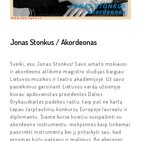
Jonas Stonkus / Akordeonas
Sveiki, esu Jonas Stonkus! Savo amato mokiausi
ir akordeono atlikimo magistro studijas baigiau
Lietuvos muzikos ir teatro akademijoje. Už savo
pasiekimus garsinant Lietuvos vardą užsienyje
buvau apdovanotas prezidentės Dalios
Grybauskaitės padėkos raštu, taip pat ne kartą
tapau tarptautinių konkursų Europoje laureatu ir
diplomantu. Šiame kurse kviečiu susipažinti su
akordeono instrumentu, mokysimės kaip tinkamai
pasirinkti instrumentą bei jį pritaikyti sau, kad
grojimas būtų patogus ir malonus. Be abejonės,