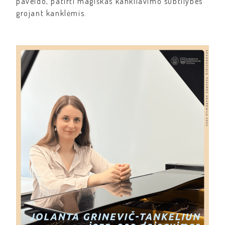
paveldo, patirti magiškas kankliavimo subtilybes
grojant kanklėmis.