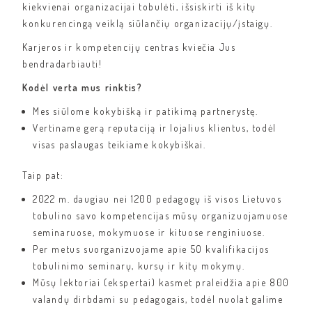
kiekvienai organizacijai tobulėti, išsiskirti iš kitų
konkurencingą veiklą siūlančių organizacijų/įstaigų.
Karjeros ir kompetencijų centras kviečia Jus
bendradarbiauti!
Kodėl verta mus rinktis?
Mes siūlome kokybišką ir patikimą partnerystę.
Vertiname gerą reputaciją ir lojalius klientus, todėl
visas paslaugas teikiame kokybiškai.
Taip pat:
2022 m. daugiau nei 1200 pedagogų iš visos Lietuvos
tobulino savo kompetencijas mūsų organizuojamuose
seminaruose, mokymuose ir kituose renginiuose.
Per metus suorganizuojame apie 50 kvalifikacijos
tobulinimo seminarų, kursų ir kitų mokymų.
Mūsų lektoriai (ekspertai) kasmet praleidžia apie 800
valandų dirbdami su pedagogais, todėl nuolat galime