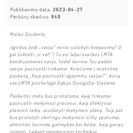
Publikavimo data:
2023-04-27
Peržiūrų skaičius:
940
Mielas Studente,
išgirdus žodį „sesija“ norisi sulaikyti kvėpavimą? O
gal šūktelti „ir vėl!“? Tu esi labai svarbus LMTA
bendruomenės narys, todėl norime Tau padėti
sesijai pasiruošti tinkamai. Kviečiame į nuotolinę
paskaitą „Kaip pasiruošti egzaminų sesijai?“, kurią
ves LMTA psichologė Gabija Sruogiūtė-Stašienė.
Paskaitos metu bus pristatoma, kaip tinkamai
pasiruošti mokymosi procesui, kaip efektyviai
planuoti laiką, susidaryti mokymosi planą. Taip pat
bus pristatyti skirtingų mokymosi stilių ypatumai,
atminties lavinimo galimybės bei būdai, kaip geriau
įsiminti, taikant mnemonines technikas.