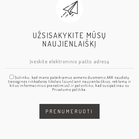
UŽSISAKYKITE MŪSŲ
NAUJIENLAIŠKĮ
Sutinku, kad mano pateikiamus asmens duomenis AKK naudotų
tiesioginės rinkodaros tikslais (siunčiant naujienlaiškius, reklamą ir
kitus informacinius pranešimus) ir patvirtinu, kad susipažinau su
Privatumo politika.