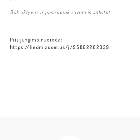
Būk aktyvus ir pasirūpink savimi iš anksto!
Prisijungimo nuoroda:
https://liedm.zoom.us/j/95802262039